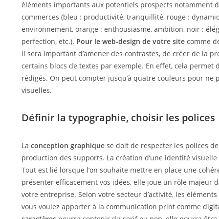
éléments importants aux potentiels prospects notamment da
commerces (bleu : productivité, tranquillité, rouge : dynamiq
environnement, orange : enthousiasme, ambition, noir : éléga
perfection, etc.).
Pour le web-design de votre site
comme de 
il sera important d’amener des contrastes, de créer de la p
certains blocs de textes par exemple. En effet, cela permet d
rédigés. On peut compter jusqu’à quatre couleurs pour ne 
visuelles.
Définir la typographie, choisir les polices
La
conception graphique
se doit de respecter les polices de
production des supports. La création d’une identité visuelle
Tout est lié lorsque l’on souhaite mettre en place une cohér
présenter efficacement vos idées, elle joue un rôle majeur da
votre entreprise. Selon votre secteur d’activité, les éléments
vous voulez apporter à la communication print comme digital
caractères
pourra contenir du serif ou non, elle pourra être