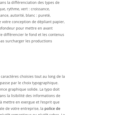
ns la différenciation des types de
ue, rythme, vert : croissance,
nce, autorité, blanc : pureté,
votre conception de dépliant papier,
rofondeur pour mettre en avant
e différencier le fond et les contenus
pas surcharger les productions
 caractères choisies tout au long de la
 passe par le choix typographique.
ence graphique solide. La typo doit
ns la lisibilité des informations de
 à mettre en exergue et l’esprit que
e de votre entreprise, la
police de
 plutôt romantique ou plutôt sobre. Le