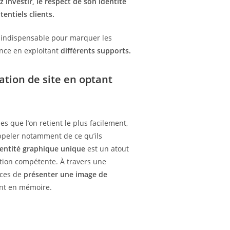
investir, le respect de son identité
entiels clients.
 indispensable pour marquer les
nce en exploitant
différents supports.
ation de site en optant
s que l’on retient le plus facilement,
ppeler notamment de ce qu’ils
entité graphique unique
est un atout
ion compétente. À travers une
nces de
présenter une image de
ont en mémoire.