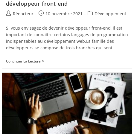
développeur front end
Auteur/autrice
Post
Post
Rédacteur
10 novembre 2021
Développement
de
published:
category:
la
Si vous envisagez de devenir développeur front-end, il est
publication :
important de connaître certains langages de programmation
indispensables au développement web.La famille des
développeurs se compose de trois branches qui sont…
Ce
Continuer La Lecture
Qu’il
Faut
Savoir
Sur
Le
Métier
De
Développeur
Front
End