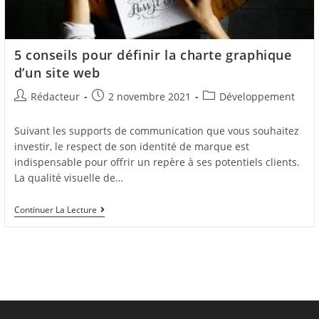
5 conseils pour définir la charte graphique
d’un site web
Auteur/autrice
Post
Post
Rédacteur
2 novembre 2021
Développement
de
published:
category:
la
Suivant les supports de communication que vous souhaitez
publication :
investir, le respect de son identité de marque est
indispensable pour offrir un repère à ses potentiels clients.
La qualité visuelle de…
5
Continuer La Lecture
Conseils
Pour
Définir
La
Charte
Graphique
D’un
Site
Web