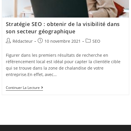
Stratégie SEO : obtenir de la visibilité dans
son secteur géographique
Auteur/autrice
Post
Post
Rédacteur
10 novembre 2021
SEO
de
published:
category:
la
Figurer dans les premiers résultats de recherche en
publication :
référencement local est idéal pour capter la clientèle cible
qui se trouve dans la zone de chalandise de votre
entreprise.En effet, avec…
Stratégie
Continuer La Lecture
SEO
:
Obtenir
De
La
Visibilité
Dans
Son
Secteur