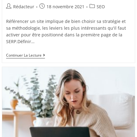
Auteur/autrice
Post
Post
Rédacteur
18 novembre 2021
SEO
de
published:
category:
la
Référencer un site implique de bien choisir sa stratégie et
publication :
sa méthodologie, les leviers les plus intéressants qu'il faut
activer pour être positionné dans la première page de la
SERP.Définir…
Comment
Continuer La Lecture
Référencer
Son
Site
Sur
Google
?