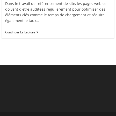
la
Dans le travail de référencement de site, les pages web se
publication :
doivent d'être auditées régulièrement pour optimiser des
éléments clés comme le temps de chargement et réduire
également le taux…
Google
Continuer La Lecture
PageSpeed
Insights
:
Un
Outil
Pour
Maîtriser
L’expérience
Utilisateur
De
Son
Site
Web