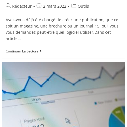
Auteur/autrice
Post
Post
Rédacteur
2 mars 2022
Outils
de
published:
category:
la
Avez-vous déjà été chargé de créer une publication, que ce
publication :
soit un magazine, une brochure ou un journal ? Si oui, vous
vous demandez peut-être quel logiciel utiliser.Dans cet
article…
Scribus
Continuer La Lecture
Tutoriel
:
Pourquoi
Utiliser
Scribus
?