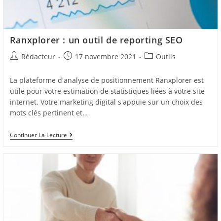
Ranxplorer : un outil de reporting SEO
Auteur/autrice
Post
Post
Rédacteur
17 novembre 2021
Outils
de
published:
category:
la
La plateforme d'analyse de positionnement Ranxplorer est
publication :
utile pour votre estimation de statistiques liées à votre site
internet. Votre marketing digital s'appuie sur un choix des
mots clés pertinent et…
Ranxplorer
Continuer La Lecture
:
Un
Outil
De
Reporting
SEO