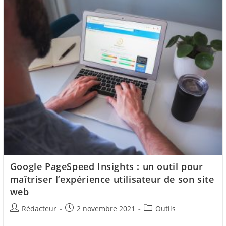
Plateforme
De
Netlinking
?
Google PageSpeed Insights : un outil pour
maîtriser l’expérience utilisateur de son site
web
Auteur/autrice
Post
Post
Rédacteur
2 novembre 2021
Outils
de
published:
category: